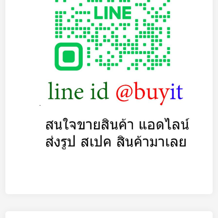
ไ
ม่
ติ
ด
รั
บ
ซื้
อ
N
o
t
e
b
o
o
k
เ
ปิ
ด