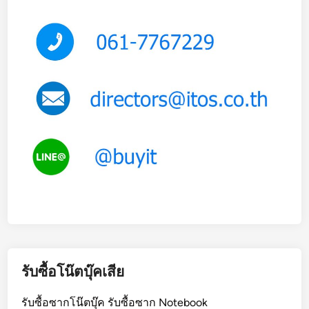
ไ
ม่
ติ
ด
รับซื้อโน๊ตบุ๊คเสีย
รับซื้อซากโน๊ตบุ๊ค รับซื้อซาก Notebook