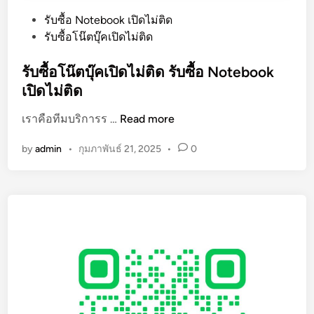
P
รับซื้อ Notebook เปิดไม่ติด
o
รับซื้อโน๊ตบุ๊คเปิดไม่ติด
s
t
รับซื้อโน๊ตบุ๊คเปิดไม่ติด รับซื้อ Notebook
e
เปิดไม่ติด
d
รั
เราคือทีมบริการร …
Read more
i
บ
n
by
admin
•
กุมภาพันธ์ 21, 2025
•
0
ซื้
อ
โ
น๊
ต
บุ๊
ค
เ
ปิ
ด