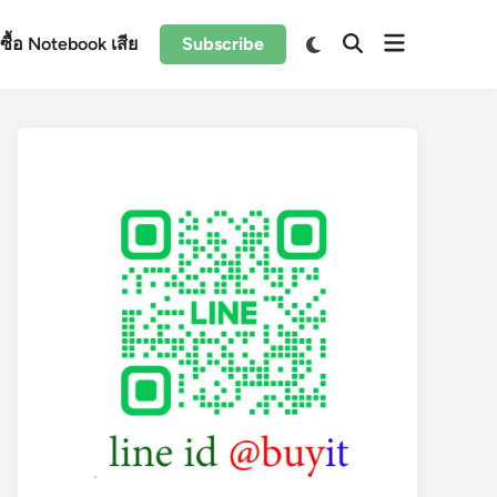
Open
Switch
ับซื้อ Notebook เสีย
Subscribe
Open
to
menu
Search
dark
mode