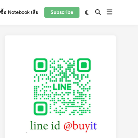
Open
Switch
ับซื้อ Notebook เสีย
Subscribe
Open
to
menu
Search
dark
mode