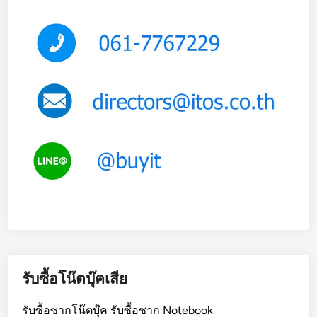
เ
ป็
น
เ
ส้
น
รับซื้อโน๊ตบุ๊คเสีย
รับซื้อซากโน๊ตบุ๊ค รับซื้อซาก Notebook