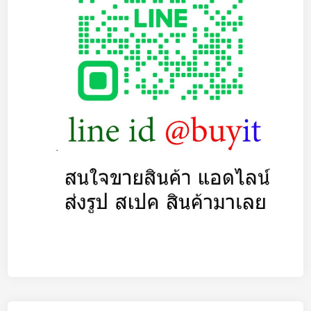
ป็
น
เ
ส้
น
รั
บ
ซื้
อ
N
o
t
e
b
o
o
k
จ
อ