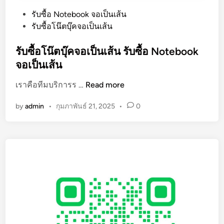
P
รับซื้อ Notebook จอเป็นเส้น
o
รับซื้อโน๊ตบุ๊คจอเป็นเส้น
s
t
รับซื้อโน๊ตบุ๊คจอเป็นเส้น รับซื้อ Notebook
e
จอเป็นเส้น
d
รั
เราคือทีมบริการร …
Read more
i
บ
n
by
admin
•
กุมภาพันธ์ 21, 2025
•
0
ซื้
อ
โ
น๊
ต
บุ๊
ค
จ
อ
เ