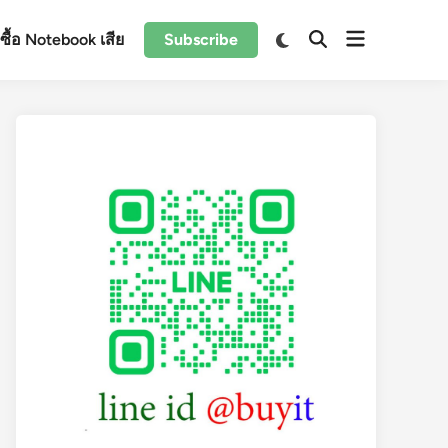
Open
Switch
ับซื้อ Notebook เสีย
Subscribe
Open
to
menu
Search
dark
mode