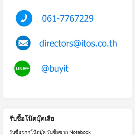
รับซื้อโน๊ตบุ๊คเสีย
รับซื้อซากโน๊ตบุ๊ค รับซื้อซาก Notebook