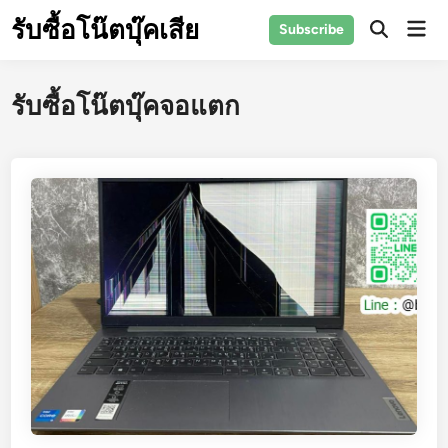
Skip
รับซื้อโน๊ตบุ๊คเสีย
Mai
Subscribe
to
Open
Men
Search
content
รับซื้อโน๊ตบุ๊คจอแตก