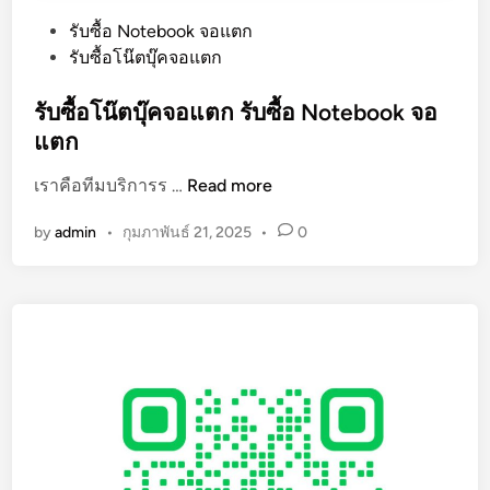
P
รับซื้อ Notebook จอแตก
o
รับซื้อโน๊ตบุ๊คจอแตก
s
t
รับซื้อโน๊ตบุ๊คจอแตก รับซื้อ Notebook จอ
e
แตก
d
รั
เราคือทีมบริการร …
Read more
i
บ
n
by
admin
•
กุมภาพันธ์ 21, 2025
•
0
ซื้
อ
โ
น๊
ต
บุ๊
ค
จ
อ
แ