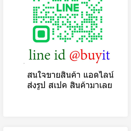
ต
ก
รั
บ
ซื้
อ
N
o
t
e
b
o
o
k
จ
อ
แ
ต
ก