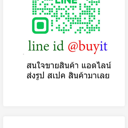
บ
ซื้
อ
ซ
า
ก
N
o
t
e
b
o
o
k