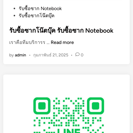
P
รับซื้อซาก Notebook
o
รับซื้อซากโน๊ตบุ๊ค
s
t
รับซื้อซากโน๊ตบุ๊ค รับซื้อซาก Notebook
e
รั
เราคือทีมบริการร …
Read more
d
บ
i
by
admin
•
กุมภาพันธ์ 21, 2025
•
0
ซื้
n
อ
ซ
า
ก
โ
น๊
ต
บุ๊
ค
รั