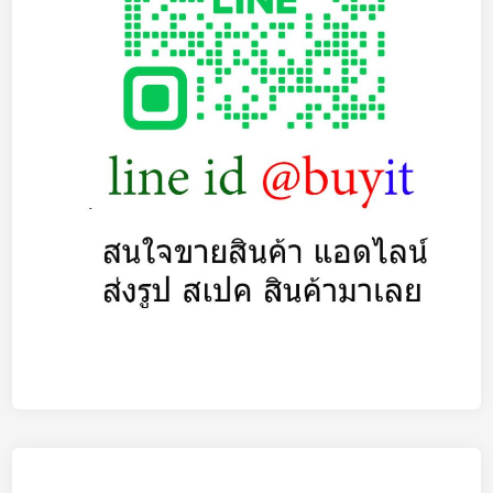
บ
ซื้
อ
ซ
า
ก
N
o
t
e
b
o
o
k