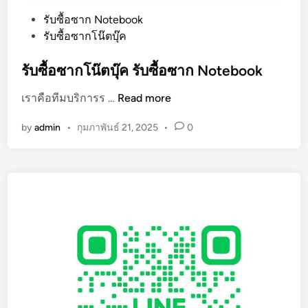
P
รับซื้อซาก Notebook
o
รับซื้อซากโน๊ตบุ๊ค
s
t
รับซื้อซากโน๊ตบุ๊ค รับซื้อซาก Notebook
e
รั
เราคือทีมบริการร …
Read more
d
บ
i
by
admin
•
กุมภาพันธ์ 21, 2025
•
0
ซื้
n
อ
ซ
า
ก
โ
น๊
ต
บุ๊
ค
รั