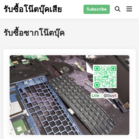
Skip
รับซื้อโน๊ตบุ๊คเสีย
Mai
Subscribe
to
Open
Men
Search
content
รับซื้อซากโน๊ตบุ๊ค